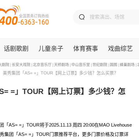
话剧歌剧
儿童亲子
体育赛事
戏曲综艺
大剧院
|
长安大戏院
|
北京音乐厅
|
天桥剧场
|
中山音乐堂
|
世纪剧院
|
国图
|
蜂巢剧场
|
美秀集团「AS= =」TOUR【网上订票】多少钱？怎么买票？
= =」TOUR【网上订票】多少钱？怎
= =」TOUR将于2025.11.13 周四 20:00在MAO Livehouse
秀集团「AS= =」TOUR门票推荐平台，更多门票价格及订票详