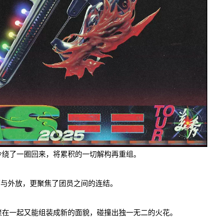
今绕了一圈回来，将累积的一切解构再重组。
丽与外放，更聚焦了团员之间的连结。
聚在一起又能组装成新的面貌，碰撞出独一无二的火花。