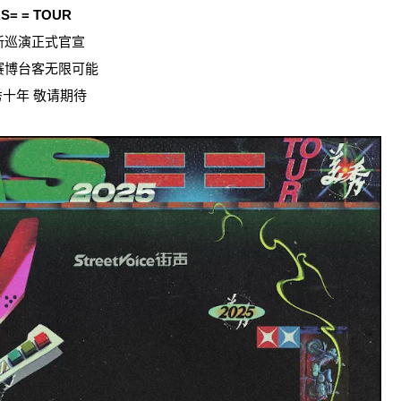
S= = TOUR
新巡演正式官宣
赛博台客无限可能
秀十年 敬请期待