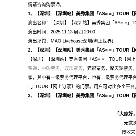
情请咨询购票通。
1、【深圳】【深圳站】美秀集团「AS= =」TOUR
演出名称：【深圳】【深圳站】美秀集团「AS= =」T
演出时间：2025.11.13 周四 20:00
演出场馆：MAO Livehouse深圳(海上世界)
2、【深圳】【深圳站】美秀集团「AS= =」TOUR
【深圳】【深圳站】美秀集团「AS= =」TOUR【
票通
，
中购票务
，
娱乐票务
，猫眼票务，摩天轮票务
家，其中有一级票务代理平台，也有二级票务代理平台
=」TOUR【网上订票】的门票。用户可对比多个平
3、【深圳】【深圳站】美秀集团「AS= =」TOUR
「大家好
无数
接收来