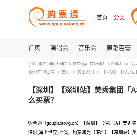
首页
分类
首页
演唱会
音乐会
舞蹈芭蕾
保利剧院
|
国家大剧院
|
民族文化宫
|
首都剧场
|
人民剧场
|
梅兰芳
你现在的位置
首页
演出资讯
【深圳】【深圳站】
【深圳】【深圳站】美秀集团「AS
么买票？
购票通（goupiaotong.cn）【深圳】【深圳站】美秀集团「AS
深圳(海上世界)上演，购票通为【深圳】【深圳站】美