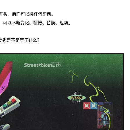
放式的开头，后面可以接任何东西。
个空的身份，可以不断变化、拼接、替换、组装。
指美秀是不是等于什么？