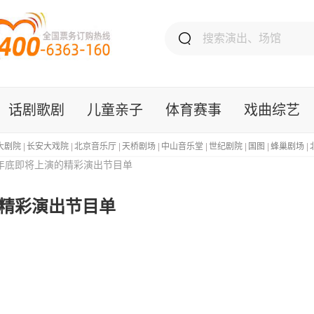
话剧歌剧
儿童亲子
体育赛事
戏曲综艺
大剧院
|
长安大戏院
|
北京音乐厅
|
天桥剧场
|
中山音乐堂
|
世纪剧院
|
国图
|
蜂巢剧场
|
5年底即将上演的精彩演出节目单
的精彩演出节目单