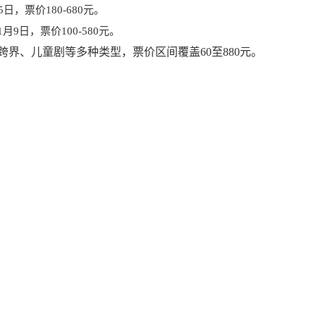
25日，票价180-680元。
11月9日，票价100-580元。
界、儿童剧等多种类型，票价区间覆盖60至880元。
支付方式
购票方式
配送
在线支付
在线订票
现场取
对公转账
电话订票
快递运
企业团购
电子票