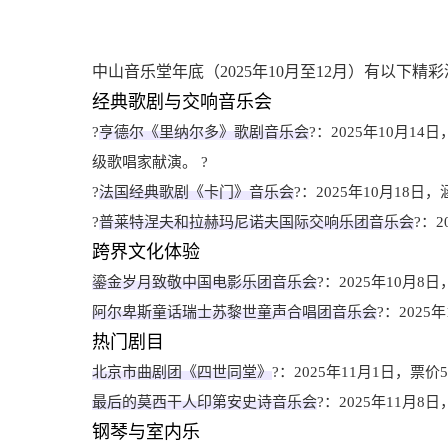
中山音乐堂年底（2025年10月至12月）有以下精
经典歌剧与交响音乐会
?
亨德尔《里纳尔多》歌剧音乐会
?：2025年10月
级歌唱家献演。 ?
?
法国经典歌剧《卡门》音乐会
?：2025年10月18日
?
普莱特涅夫和拉赫玛尼诺夫国际交响乐团音乐会
?：2
跨界文化体验
鎏金岁月致敬中国电影乐团音乐会
?：2025年10月8日
阿尔卑斯童话瑞士苏黎世童声合唱团音乐会
?：2025
热门剧目
北京市曲剧团《四世同堂》
?：2025年11月1日，票价5
最后的莫西干人印第安史诗音乐会
?：2025年11月8日
钢琴与室内乐