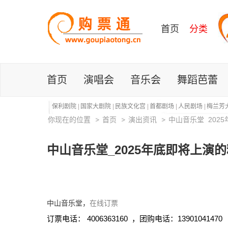
首页
分类
首页
演唱会
音乐会
舞蹈芭蕾
保利剧院
|
国家大剧院
|
民族文化宫
|
首都剧场
|
人民剧场
|
梅兰芳
你现在的位置
首页
演出资讯
中山音乐堂_202
中山音乐堂_2025年底即将上演
中山音乐堂，
在线订票
订票电话： 4006363160 ，团购电话：13901041470