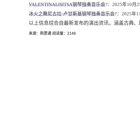
VALENTINALISITSA钢琴独奏音乐会
?：2025年10月
冰火之舞尼古拉·卢甘斯基钢琴独奏音乐会
?：2025年
以上信息综合自最新发布的演出资讯，涵盖古典、跨
来源：购票通 阅读量：2146
关于我们
网站介绍
演出许可证
票务系统
项目案例