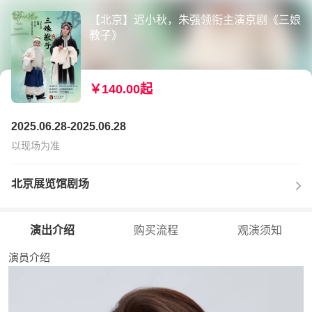
【北京】迟小秋，朱强领衔主演京剧《三娘
教子》
￥140.00起
2025.06.28-2025.06.28
以现场为准
北京展览馆剧场
演出介绍
购买流程
观演须知
演员介绍