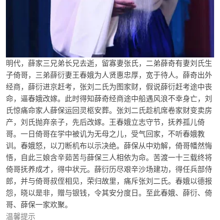
明代，薛家三兄弟长兄去逝，留寡妻张氏，二弟薛奇有妻刘氏生
子倚哥，三弟薛衍妻王春娥为人贤惠忠厚，宽于待人。薛奇出外
经商，薛衍进京赶考，张刘二氏为图家财，假说薛衍赶考途中丧
命，逼春娥改嫁。此时得知薛奇经商途中船遇风浪不幸身亡，刘
氏惊痛命家人薛保运回灵柩安葬。张刘二氏趁机席卷家财变卖房
产，刘氏抛弃亲子，先后改嫁。王春娥立志守节，抚养孤儿倚
哥。一日倚哥在学中被讥为无母之儿，受气回家，不听春娥教
训。春娥怒，以刀断机布以示决绝。薛保从中劝解，倚哥幡然悔
悟，自此三娘含辛茹苦与薛保三人相依为命。苦渡一十三载终将
倚哥抚养成才，得中状元。薛衍历尽艰辛沙场建功，得任兵部侍
郎，并与倚哥叔侄相见，荣归故里，痛斥张刘二氏。春娥以德报
怨，晓以是非，赠与银钱，令其安分度日。至此春娥、薛衍、倚
哥、薛保一家欢聚。
温馨提示