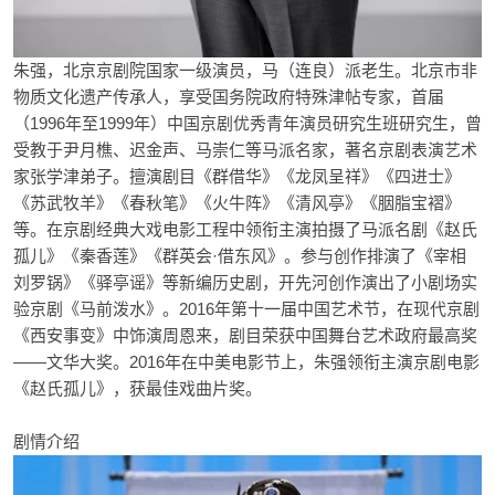
朱强，北京京剧院国家一级演员，马（连良）派老生。北京市非
物质文化遗产传承人，享受国务院政府特殊津帖专家，首届
（1996年至1999年）中国京剧优秀青年演员研究生班研究生，曾
受教于尹月樵、迟金声、马崇仁等马派名家，著名京剧表演艺术
家张学津弟子。擅演剧目《群借华》《龙凤呈祥》《四进士》
《苏武牧羊》《春秋笔》《火牛阵》《清风亭》《胭脂宝褶》
等。在京剧经典大戏电影工程中领衔主演拍摄了马派名剧《赵氏
孤儿》《秦香莲》《群英会·借东风》。参与创作排演了《宰相
刘罗锅》《驿亭谣》等新编历史剧，开先河创作演出了小剧场实
验京剧《马前泼水》。2016年第十一届中国艺术节，在现代京剧
《西安事变》中饰演周恩来，剧目荣获中国舞台艺术政府最高奖
——文华大奖。2016年在中美电影节上，朱强领衔主演京剧电影
《赵氏孤儿》，获最佳戏曲片奖。
剧情介绍