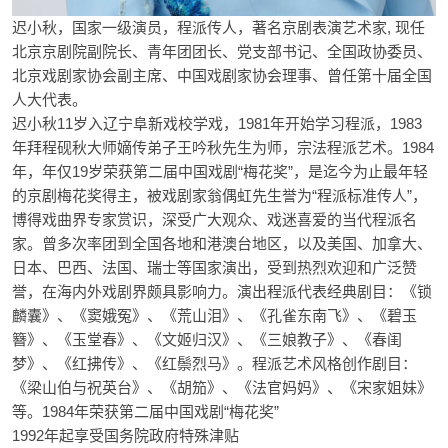
迟小秋，国家一级演员，程派传人，著名京剧表演艺术家, 现任
北京京剧院副院长、青年团团长、党支部书记、全国政协委员、
北京戏剧家协会副主席、中国戏剧家协会理事、曾任第十届全国
人大代表。
迟小秋11岁入辽宁阜新戏校学戏，1981年开始学习程派，1983
年拜程砚秋大师嫡传弟子王吟秋先生为师，宗法程派艺术。1984
年，年仅19岁荣获第二届中国戏剧“梅花奖”，是迄今为止最年轻
的京剧梅花奖得主，被戏剧家翁偶虹先生誉为“程派标准传人”，
博得戏曲界专家赏识，深受广大观众、戏迷喜爱的当代程派名
家。曾多次率团到全国各地和港澳台地区，以及美国、加拿大、
日本、巴西、法国、瑞士等国家演出，受到热烈欢迎和广泛赞
誉，在海内外戏剧界颇具影响力。演出程派代表经典剧目：《锁
麟囊》、《窦娥冤》、《荒山泪》、《孔雀东南飞》、《碧玉
簪》、《玉堂春》、《文姬归汉》、《三娘教子》、《春闺
梦》、《红拂传》、《红鬃烈马》。程派艺术风格创作剧目：
《梁山伯与祝英台》、《胡笳》、《法官妈妈》、《宋家姐妹》
等。1984年荣获第二届中国戏剧“梅花奖”
1992年起享受国务院政府特殊津贴