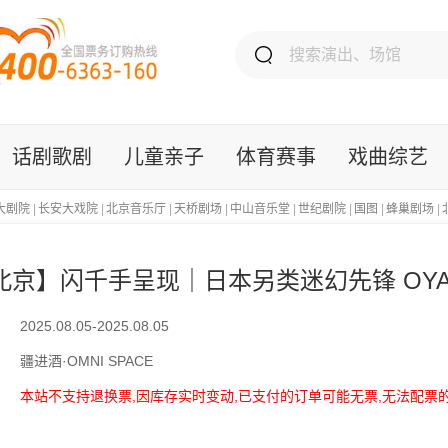
话剧歌剧
儿童亲子
体育赛事
戏曲综艺
大剧院
|
长安大戏院
|
北京音乐厅
|
天桥剧场
|
中山音乐堂
|
世纪剧院
|
国图
|
蜂巢剧场
|
北京】闪千手呈现｜日本另类迷幻先锋 OYA乐
2025.08.05-2025.08.05
疆进酒·OMNI SPACE
本站不支持退换票,因库存实时变动,已支付的订单可能无票,无法配票