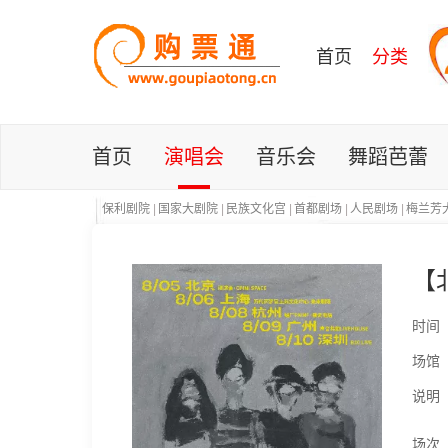
首页
分类
首页
演唱会
音乐会
舞蹈芭蕾
保利剧院
|
国家大剧院
|
民族文化宫
|
首都剧场
|
人民剧场
|
梅兰芳
【
时间
场馆
说明
场次