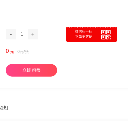
微信扫一扫
-
+
1
下单更方便
0
元
0
元/张
立即购票
须知