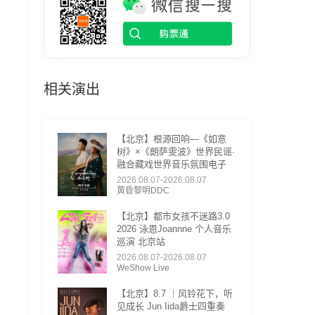
相关演出
【北京】根源回响—《如意
树》×《朗萨雯波》世界民谣·
融合藏戏世界音乐氛围电子
2026.08.07-2026.08.07
黄昏黎明DDC
【北京】都市女孩不迷路3.0
2026 泳恩Joannne 个人音乐
巡演 北京站
2026.08.07-2026.08.07
WeShow Live
【北京】8.7 ｜风铃花下，听
见成长 Jun Iida爵士四重奏