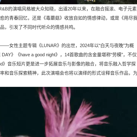
R&B的演唱风格被大众知晓，出道20年以来，在融合摇滚、电子元素
愈的青春回忆，还是《毒蘑菇》收放自如的情感律动，或是《用尽
品，引发了不同时代听众的情感共鸣。
女性主题专辑《LUNAR》的出世，2024年以“白天与夜晚”为概
AY》《have a good night》，14首歌曲的含金量堪称“劳模”，不仅
pid》音乐短片更是进一步拓展音乐与影像的融合，将音乐融入哲学探
率和音乐探索精神，此次演唱会也将以演绎的形式诠释音乐作品，