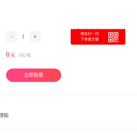
微信扫一扫
-
+
1
下单更方便
0
元
0
元/张
立即购票
须知