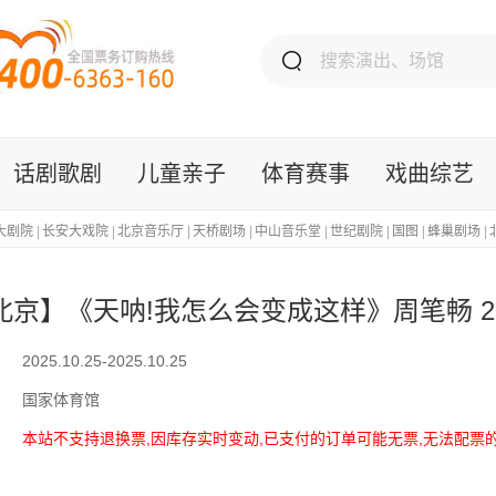
话剧歌剧
儿童亲子
体育赛事
戏曲综艺
大剧院
|
长安大戏院
|
北京音乐厅
|
天桥剧场
|
中山音乐堂
|
世纪剧院
|
国图
|
蜂巢剧场
|
北京】《天呐!我怎么会变成这样》周笔畅 20
2025.10.25-2025.10.25
国家体育馆
本站不支持退换票,因库存实时变动,已支付的订单可能无票,无法配票