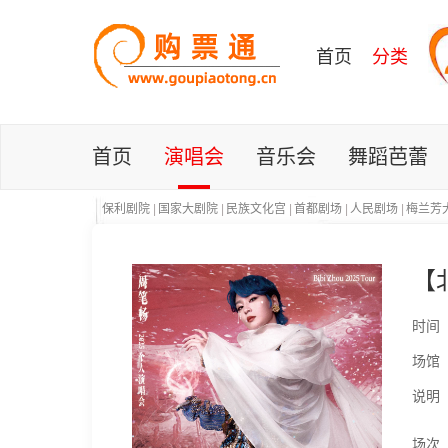
首页
分类
首页
演唱会
音乐会
舞蹈芭蕾
保利剧院
|
国家大剧院
|
民族文化宫
|
首都剧场
|
人民剧场
|
梅兰芳
【
时间
场馆
说明
场次