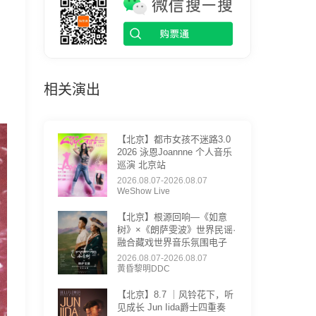
相关演出
【北京】都市女孩不迷路3.0
2026 泳恩Joannne 个人音乐
巡演 北京站
2026.08.07-2026.08.07
WeShow Live
【北京】根源回响—《如意
树》×《朗萨雯波》世界民谣·
融合藏戏世界音乐氛围电子
2026.08.07-2026.08.07
黄昏黎明DDC
【北京】8.7 ｜风铃花下，听
见成长 Jun Iida爵士四重奏