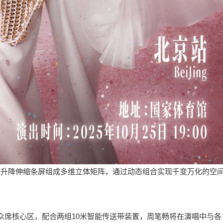
可升降伸缩条屏组成多维立体矩阵，通过动态组合实现千变万化的空
众席核心区，配合两组10米智能传送带装置，周笔畅将在演唱中与各