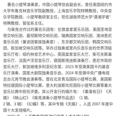
著名小提琴演奏家，中国小提琴协会副会长，曾任美国纽约市
大学布鲁克林音乐学院副教授，上海音乐学院特聘教授，中央音
乐学院教授、小提琴教研室主任，现任湖南师范大学“潇湘学者”
特聘教授、管弦系主任。
与柴亮合作过的著名乐团有：伦敦皇家爱乐乐团、美国圣地亚
哥交响乐团、曼彻斯特交响乐团、瑞典国家交响乐团、澳洲悉尼
爱乐乐团（兼该团客座独奏家）、东京都交响乐团、韩国交响乐
团、新加坡交响乐团等。举办过独奏或室内乐音乐会的世界顶级
音乐厅有：纽约林肯艺术中心、英国皇家音乐大厅、柴可夫斯基
音乐厅、法国卢浮宫音乐厅、德国斯塔迪斯演奏厅、悉尼市政府
音乐大厅、新加坡维多利亚纪念堂、2023 年受邀美国卡内基音
乐厅演奏、国家大剧院独奏音乐会、2024 年受邀中央广播电视
总台元宵节晚会演奏等。曾在北京青岛国际小提琴比赛、美国斯
特拉德国际小提琴比赛，意大利波斯坎尼国际小提琴比赛等重大
音乐比赛中担任评委。其公开发行的唱片有：《重逢有日》《天
路》《映山红》《柴亮演奏小提琴作品选》（1 辑、
2 辑、3 辑）《幻蝶》等，其中专辑《天路》，入选 2007 年度中
国十大发烧唱片。