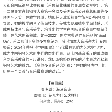
大都会国际钢琴比赛冠军（首位获此殊荣的亚洲女钢琴家）、第
十二届亚太肖邦钢琴大赛第一名以及美国音乐公开赛总冠军等多
项国际大奖。在教学领域，她现任天津茱莉亚学院MDP钢琴项目
导师，她的教学融合了俄派技术、美式表现和德奥学派精髓，形
成独特体系与音乐美学，培养出的学生在国际音乐赛事中屡获佳
绩。在艺术创新领域，她于2022年创立古典跨界音乐品牌“Soul
On”，首演即创下多伦多票房纪录，获《加拿大音乐杂志》专题
报道；2024年荣登《中国邮票》“当代最具影响力艺术家”封面，
成为中国钢琴艺术新生代的杰出代表。从卡内基音乐厅的璀璨舞
台到音乐教育的三尺讲台，魏伊璇始终以独特的艺术表达诠释着
钢琴艺术的魅力。《多伦多音乐评论》称：“在她的琴声中，能
听见一个灵魂与音乐最真诚的对话。”
【曲目单】
秦咏诚：海滨音诗
雷振邦：花儿为什么这样红
何占豪
、
陈钢
：梁祝