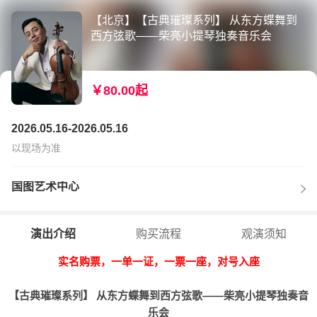
【北京】【古典璀璨系列】 从东方蝶舞到
西方弦歌——柴亮小提琴独奏音乐会
￥80.00起
2026.05.16-2026.05.16
以现场为准
国图艺术中心
演出介绍
购买流程
观演须知
实名购票，一单一证，一票一座，对号入座
【古典璀璨系列】 从东方蝶舞到西方弦歌
——柴亮小提琴独奏音
乐会