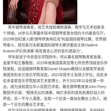
青年钢琴演奏家，其艺术成就横跨演奏、教学与艺术创新多
个领域。16岁以乐季最年轻中国钢琴家登台纽约卡内基音乐厅，
2023年创纪录入围“钢琴界奥林匹克”利兹国际钢琴比赛，世界钢
琴泰斗、原任柴可夫斯基国际钢琴大赛评委会主席Vladimir
Krainev评价其演奏"具有直击心灵的音乐感染力"。
早年就读于中央音乐学院附中，师从著名钢琴教育家张晋、
金爱平和王春教授，2015年被美国茱莉亚等七所世界顶级音乐学
院录取，后追随钢琴教育家Daniel Shapiro教授以全额奖学金赴
美国克利夫兰音乐学院深造，2021年获学士及硕士学位，后赴多
伦多皇家音乐学院就读艺术家博士，并于2023年以全校第一毕
业，成为该校首位华人驻院艺术家。著名钢琴教育家John Perry
教授评价道：“精准无比的演奏、绚烂多彩的音色和美妙动人的
声音，无一不令人满意，这是一个应该一直站在舞台上的人，她
是一个天生的舞台艺术家。”
作为活跃在乐坛的钢琴演奏家，魏伊璇屡获殊荣，包括纽约