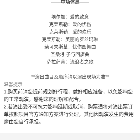
——中场休息——
埃尔加：爱的致意
克莱斯勒：爱的忧伤
克莱斯勒：爱的欢乐
克莱斯勒：美丽的罗丝玛琳
柴可夫斯基：忧伤圆舞曲
圣桑:引子与回旋曲
萨拉萨蒂：流浪者之歌
**演出曲目及顺序请以演出现场为准**
温馨提示
1.购买前请您提前规划好行程，做好相应准备，以免影响您
的正常观演，感谢您的理解和配合。
2.若演出受不可抗力影响延期或取消，购票通将对演出票订
单按照项目官方通知方案进行处理，其他因观演发生的费用
需由您自行承担。