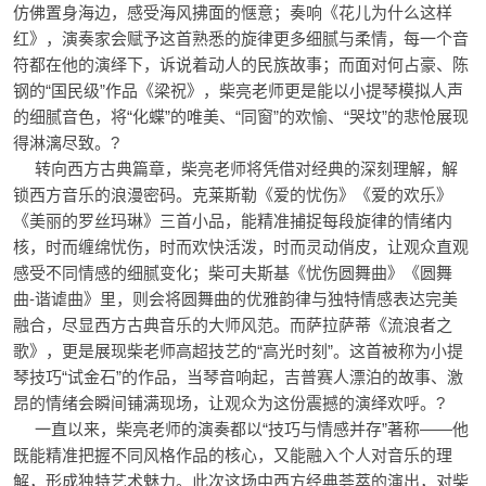
仿佛置身海边，感受海风拂面的惬意；奏响《花儿为什么这样
红》，演奏家会赋予这首熟悉的旋律更多细腻与柔情，每一个音
符都在他的演绎下，诉说着动人的民族故事；而面对何占豪、陈
钢的“国民级”作品《梁祝》，柴亮老师更是能以小提琴模拟人声
的细腻音色，将“化蝶”的唯美、“同窗”的欢愉、“哭坟”的悲怆展现
得淋漓尽致。?
转向西方古典篇章，柴亮老师将凭借对经典的深刻理解，解
锁西方音乐的浪漫密码。克莱斯勒《爱的忧伤》《爱的欢乐》
《美丽的罗丝玛琳》三首小品，能精准捕捉每段旋律的情绪内
核，时而缠绵忧伤，时而欢快活泼，时而灵动俏皮，让观众直观
感受不同情感的细腻变化；柴可夫斯基《忧伤圆舞曲》《圆舞
曲-谐谑曲》里，则会将圆舞曲的优雅韵律与独特情感表达完美
融合，尽显西方古典音乐的大师风范。而萨拉萨蒂《流浪者之
歌》，更是展现柴老师高超技艺的“高光时刻”。这首被称为小提
琴技巧“试金石”的作品，当琴音响起，吉普赛人漂泊的故事、激
昂的情绪会瞬间铺满现场，让观众为这份震撼的演绎欢呼。?
一直以来，柴亮老师的演奏都以“技巧与情感并存”著称——他
既能精准把握不同风格作品的核心，又能融入个人对音乐的理
解，形成独特艺术魅力。此次这场中西方经典荟萃的演出，对柴