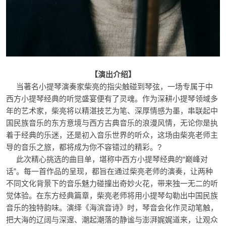
【演出介绍】
当著名小提琴演奏家柴亮的指尖触碰到琴弦，一场专属于中
西方小提琴经典的听觉盛宴便有了灵魂。作为深耕小提琴领域多
年的艺术家，柴亮将以精湛技艺为笔、深厚情感为墨，串联起中
国民族音乐的东方意境与西方古典音乐的浪漫风情，无论你是执
着于经典的乐迷，还是初入音乐世界的听众，这场由柴亮老师主
导的音乐之旅，都将成为你不容错过的精彩。?
此次精心挑选的曲目单，堪称中西方小提琴经典的“巅峰对
话”。每一首作品的呈现，都旨在通过柴亮老师的演奏，让两种
不同文化背景下的音乐魅力碰撞出奇妙火花，带来独一无二的听
觉体验。在东方经典篇章，柴亮老师将用小提琴勾勒出中国民族
音乐的独特韵味。演绎《海滨音诗》时，琴音会化作灵动笔触，
把大海的辽阔与深邃、潮起潮落的静谧与澎湃娓娓道来，让观众