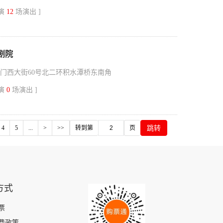
上演
12
场演出 ]
剧院
门西大街60号北二环积水潭桥东南角
上演
0
场演出 ]
跳转
4
5
...
>
>>
转到第
页
方式
票
费政策