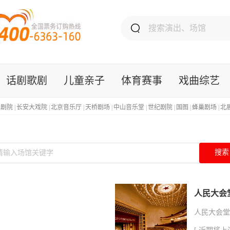
话剧歌剧
儿童亲子
体育赛事
戏曲综艺
大剧院
|
长安大戏院
|
北京音乐厅
|
天桥剧场
|
中山音乐堂
|
世纪剧院
|
国图
|
蜂巢剧场
|
北
搜索
人民大会
人民大会堂