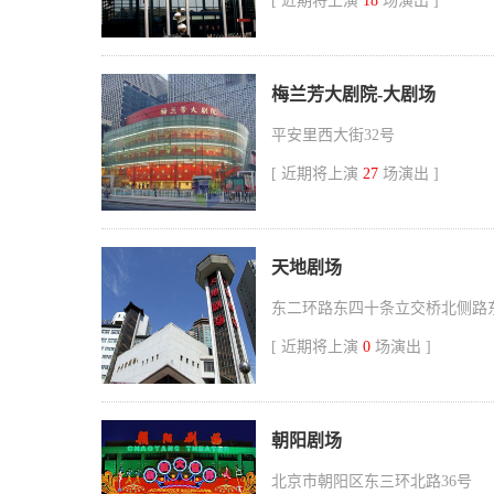
[ 近期将上演
18
场演出 ]
梅兰芳大剧院-大剧场
平安里西大街32号
[ 近期将上演
27
场演出 ]
天地剧场
东二环路东四十条立交桥北侧路
[ 近期将上演
0
场演出 ]
朝阳剧场
北京市朝阳区东三环北路36号