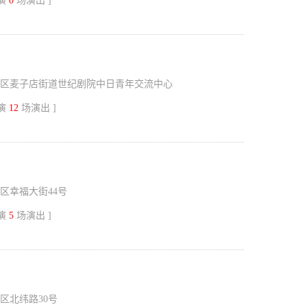
上演
0
场演出 ]
区麦子店街道世纪剧院中日青年交流中心
上演
12
场演出 ]
区幸福大街44号
上演
5
场演出 ]
区北纬路30号