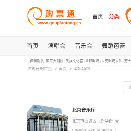
首页
分类
首页
演唱会
音乐会
舞蹈芭蕾
保利剧院
|
国家大剧院
|
民族文化宫
|
首都剧场
|
人民剧场
|
梅兰芳
你现在的位置
首页
演出场馆
北京音乐厅
北京市西城区北新华街1号