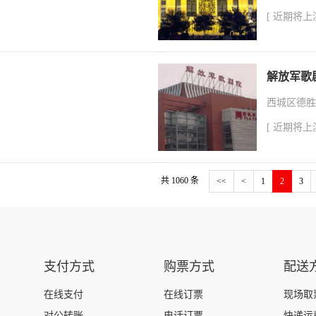
[ 近期将
解放军歌
西城区德胜
[ 近期将
共
1060
条
<<
<
1
2
3
支付方式
购票方式
配送
在线支付
在线订票
现场取
对公转账
电话订票
快递运