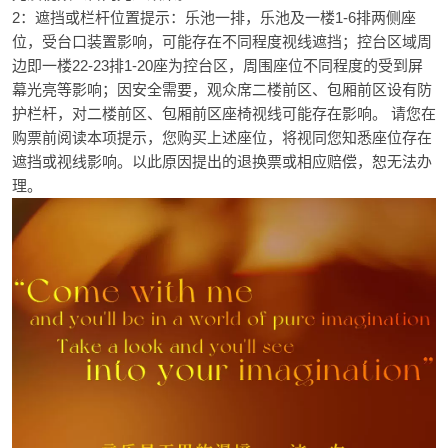
2：遮挡或栏杆位置提示：乐池一排，乐池及一楼1-6排两侧座
位，受台口装置影响，可能存在不同程度视线遮挡；控台区域周
边即一楼22-23排1-20座为控台区，周围座位不同程度的受到屏
幕光亮等影响；因安全需要，观众席二楼前区、包厢前区设有防
护栏杆，对二楼前区、包厢前区座椅视线可能存在影响。 请您在
购票前阅读本项提示，您购买上述座位，将视同您知悉座位存在
遮挡或视线影响。以此原因提出的退换票或相应赔偿，恕无法办
理。