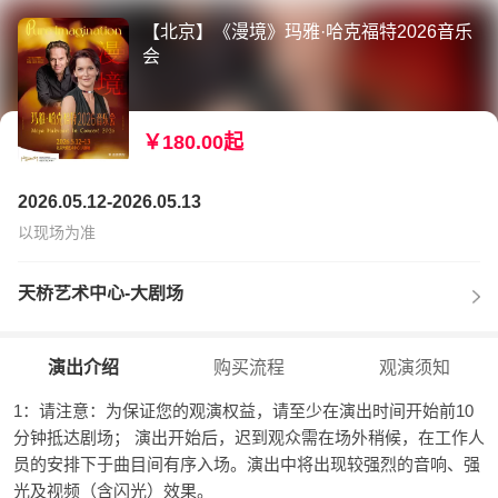
【北京】《漫境》玛雅·哈克福特2026音乐
会
￥180.00起
2026.05.12-2026.05.13
以现场为准
天桥艺术中心-大剧场
演出介绍
购买流程
观演须知
1：请注意：为保证您的观演权益，请至少在演出时间开始前10
分钟抵达剧场； 演出开始后，迟到观众需在场外稍候，在工作人
员的安排下于曲目间有序入场。演出中将出现较强烈的音响、强
光及视频（含闪光）效果。