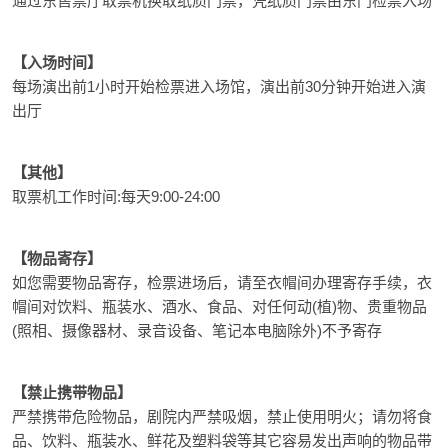
通过东售票厅取票机换取纸质门票，凭纸质门票由东门检票入场
【入场时间】
每场演出前1小时开始检票进入场馆，演出前30分钟开始进入演
出厅
【其他】
取票机工作时间:每天9:00-24:00
【物品寄存】
如您需要物品寄存，检票进场后，请至衣帽间办理寄存手续，衣
帽间对饮料、瓶装水、酒水、食品、对任何动(植)物、贵重物品
(照相、摄像器材、录音设备、笔记本电脑除外)不予寄存
【禁止携带物品】
严禁携带危险物品，剧院内严禁吸烟，禁止使用明火；请勿将食
品、饮料、瓶装水、鲜花及塑料袋等其它容易发出声响的物品带