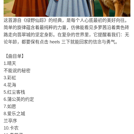
这首源自《绿野仙踪》的经典，是每个人心底最初的美好向往。
简单的旋律蕴含着最纯粹的力量，仿佛能看见多萝茜沿着黄色砖
路走向翡翠城的坚定身影。在复杂的世界里，它提醒着我们：无
论年龄，都要保有点击 heels 三下就能回家的信念与勇气。
【曲目单】
1.晴天
不能说的秘密
3.彩虹
4.花海
5.红尘客栈
6.蒲公英的约定
7.如愿
8.爱乐之城
兰亭序
10.卡农