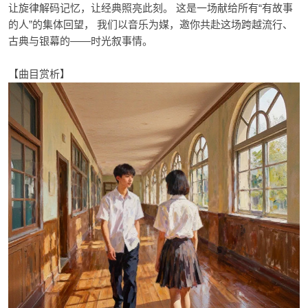
让旋律解码记忆，让经典照亮此刻。 这是一场献给所有“有故事
的人”的集体回望， 我们以音乐为媒，邀你共赴这场跨越流行、
古典与银幕的——时光叙事情。
【曲目赏析】