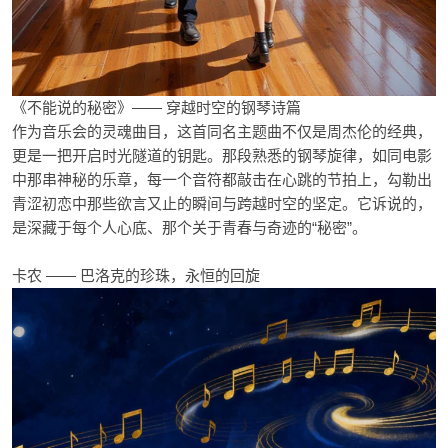
《不能说的秘密》—— 穿越时空的钢琴诗篇
作为音乐会的灵魂曲目，这首同名主题曲不仅是周杰伦的经典，
更是一把开启时光隧道的钥匙。那段熟悉的钢琴旋律，如同电影
中那串神秘的乐章，每一个音符都敲击在心跳的节拍上，勾勒出
青涩初恋中那些欲言又止的瞬间与跨越时空的坚定。它诉说的，
是深藏于每个人心底、那个关于青春与奇迹的“秘密”。
卡农 —— 巴洛克的珍珠，永恒的回旋