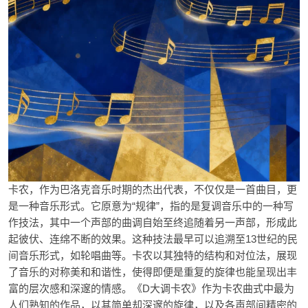
卡农，作为巴洛克音乐时期的杰出代表，不仅仅是一首曲目，更
是一种音乐形式。它原意为“规律”，指的是复调音乐中的一种写
作技法，其中一个声部的曲调自始至终追随着另一声部，形成此
起彼伏、连绵不断的效果。这种技法最早可以追溯至13世纪的民
间音乐形式，如轮唱曲等。卡农以其独特的结构和对位法，展现
了音乐的对称美和和谐性，使得即便是重复的旋律也能呈现出丰
富的层次感和深邃的情感。《D大调卡农》作为卡农曲式中最为
人们熟知的作品，以其简单却深邃的旋律，以及各声部间精密的